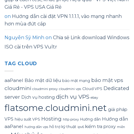
Giá Rẻ - VPS USA Giá Rẻ
on
Hướng dẫn cài đặt VPN 1.1.1.1, vào mạng nhanh
hơn mùa đứt cáp
Nguyễn Sỹ Minh
on
Chia sẻ Link download Windows
ISO cài trên VPS Vultr
TAG CLOUD
bảo mật vps
aaPanel
Bảo mật dữ liệu
bảo mật mạng
cloudmini
Dedicated
Cloud VPS
cloudmini proxy
cloudmini vps
dịch vụ VPS
server
Dịch vụ hosting
ebay
flatsome.cloudmini.net
giải pháp
Hosting
Hướng dẫn
VPS
hiệu suất VPS
Hướng dẫn
http proxy
aaPanel
kiểm tra proxy
hỗ trợ kỹ thuật
hướng dẫn vps
ipv6
miễn