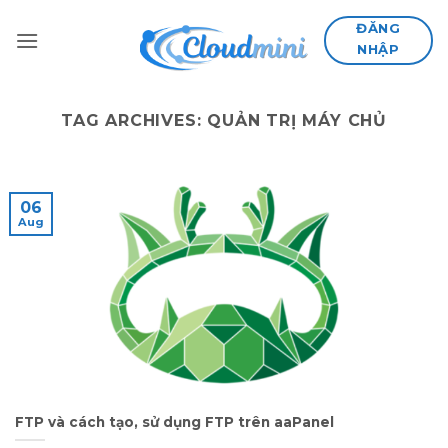
Skip
ĐĂNG
to
NHẬP
content
TAG ARCHIVES:
QUẢN TRỊ MÁY CHỦ
06
Aug
FTP và cách tạo, sử dụng FTP trên aaPanel