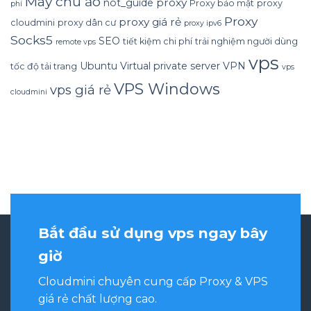
Máy chủ ảo
proxy
not_guide
Proxy bảo mật
proxy
phí
Proxy
proxy giá rẻ
cloudmini
proxy dân cư
proxy ipv6
Socks5
SEO
tiết kiệm chi phí
trải nghiệm người dùng
remote vps
vps
Ubuntu
Virtual private server
VPN
tốc độ tải trang
vps
VPS Windows
vps giá rẻ
cloudmini
Bắt đầu sử dụng vps ngay bây
giờ
Cloudmini chuyên cung cấp Proxy & VPS
giá rẻ chất lượng cao.