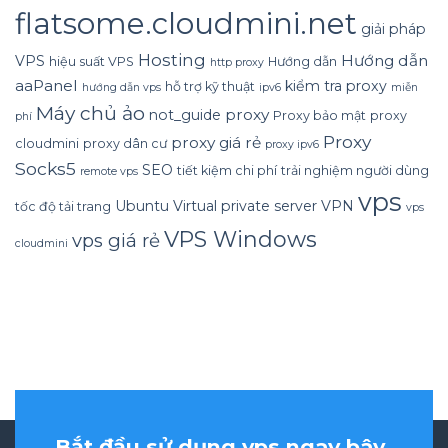
flatsome.cloudmini.net
giải pháp
Hosting
Hướng dẫn
VPS
hiệu suất VPS
Hướng dẫn
http proxy
aaPanel
kiểm tra proxy
hỗ trợ kỹ thuật
hướng dẫn vps
ipv6
miễn
Máy chủ ảo
proxy
not_guide
Proxy bảo mật
proxy
phí
Proxy
proxy giá rẻ
cloudmini
proxy dân cư
proxy ipv6
Socks5
SEO
tiết kiệm chi phí
trải nghiệm người dùng
remote vps
vps
Ubuntu
Virtual private server
VPN
tốc độ tải trang
vps
VPS Windows
vps giá rẻ
cloudmini
Bắt đầu sử dụng vps ngay bây