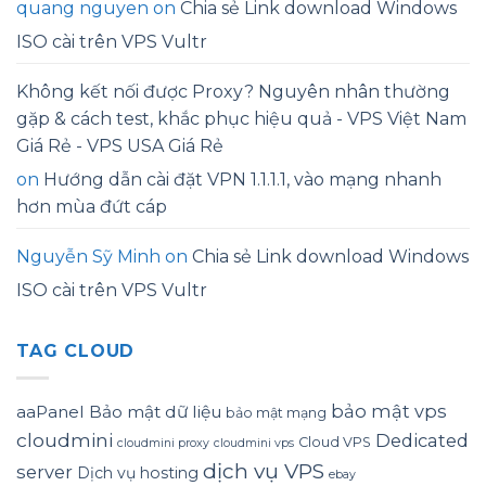
quang nguyen
on
Chia sẻ Link download Windows
ISO cài trên VPS Vultr
Không kết nối được Proxy? Nguyên nhân thường
gặp & cách test, khắc phục hiệu quả - VPS Việt Nam
Giá Rẻ - VPS USA Giá Rẻ
on
Hướng dẫn cài đặt VPN 1.1.1.1, vào mạng nhanh
hơn mùa đứt cáp
Nguyễn Sỹ Minh
on
Chia sẻ Link download Windows
ISO cài trên VPS Vultr
TAG CLOUD
bảo mật vps
aaPanel
Bảo mật dữ liệu
bảo mật mạng
cloudmini
Dedicated
Cloud VPS
cloudmini proxy
cloudmini vps
dịch vụ VPS
server
Dịch vụ hosting
ebay