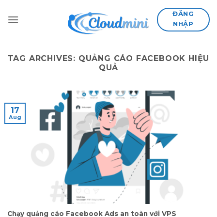
Skip
ĐĂNG
to
NHẬP
content
TAG ARCHIVES:
QUẢNG CÁO FACEBOOK HIỆU
QUẢ
17
Aug
Chạy quảng cáo Facebook Ads an toàn với VPS