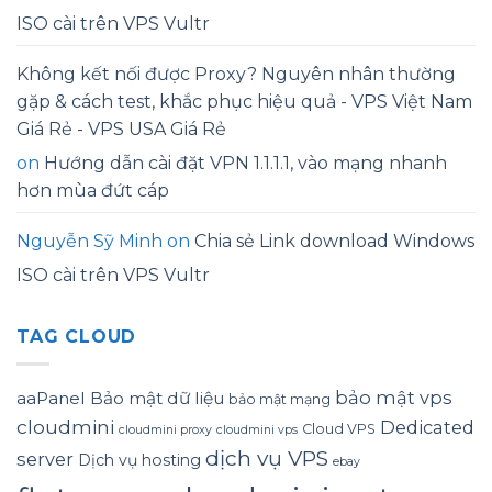
ISO cài trên VPS Vultr
Không kết nối được Proxy? Nguyên nhân thường
gặp & cách test, khắc phục hiệu quả - VPS Việt Nam
Giá Rẻ - VPS USA Giá Rẻ
on
Hướng dẫn cài đặt VPN 1.1.1.1, vào mạng nhanh
hơn mùa đứt cáp
Nguyễn Sỹ Minh
on
Chia sẻ Link download Windows
ISO cài trên VPS Vultr
TAG CLOUD
bảo mật vps
aaPanel
Bảo mật dữ liệu
bảo mật mạng
cloudmini
Dedicated
Cloud VPS
cloudmini proxy
cloudmini vps
dịch vụ VPS
server
Dịch vụ hosting
ebay