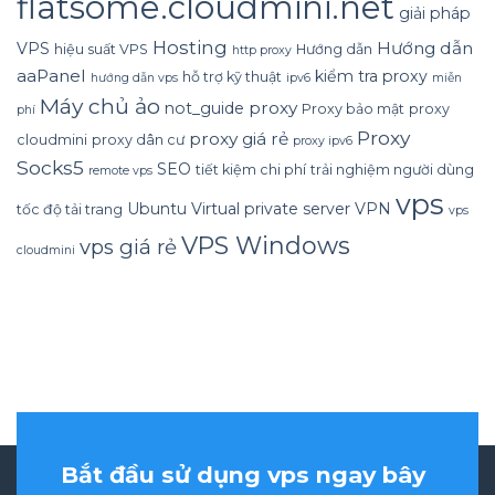
flatsome.cloudmini.net
giải pháp
Hosting
Hướng dẫn
VPS
hiệu suất VPS
Hướng dẫn
http proxy
aaPanel
kiểm tra proxy
hỗ trợ kỹ thuật
hướng dẫn vps
ipv6
miễn
Máy chủ ảo
proxy
not_guide
Proxy bảo mật
proxy
phí
Proxy
proxy giá rẻ
cloudmini
proxy dân cư
proxy ipv6
Socks5
SEO
tiết kiệm chi phí
trải nghiệm người dùng
remote vps
vps
Ubuntu
Virtual private server
VPN
tốc độ tải trang
vps
VPS Windows
vps giá rẻ
cloudmini
Bắt đầu sử dụng vps ngay bây