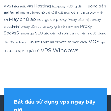
Hosting
Hướng dẫn
VPS
hiệu suất VPS
Hướng dẫn
http proxy
aaPanel
kiểm tra proxy
hỗ trợ kỹ thuật
hướng dẫn vps
ipv6
miễn
Máy chủ ảo
proxy
not_guide
Proxy bảo mật
proxy
phí
Proxy
proxy giá rẻ
cloudmini
proxy dân cư
proxy ipv6
Socks5
SEO
tiết kiệm chi phí
trải nghiệm người dùng
remote vps
vps
Ubuntu
Virtual private server
VPN
tốc độ tải trang
vps
VPS Windows
vps giá rẻ
cloudmini
Bắt đầu sử dụng vps ngay bây
giờ