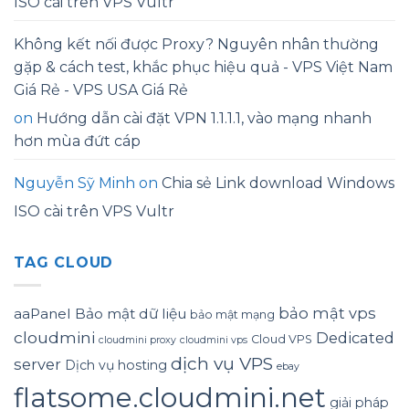
ISO cài trên VPS Vultr
Không kết nối được Proxy? Nguyên nhân thường
gặp & cách test, khắc phục hiệu quả - VPS Việt Nam
Giá Rẻ - VPS USA Giá Rẻ
on
Hướng dẫn cài đặt VPN 1.1.1.1, vào mạng nhanh
hơn mùa đứt cáp
Nguyễn Sỹ Minh
on
Chia sẻ Link download Windows
ISO cài trên VPS Vultr
TAG CLOUD
bảo mật vps
aaPanel
Bảo mật dữ liệu
bảo mật mạng
cloudmini
Dedicated
Cloud VPS
cloudmini proxy
cloudmini vps
dịch vụ VPS
server
Dịch vụ hosting
ebay
flatsome.cloudmini.net
giải pháp