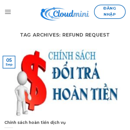
Skip
ĐĂNG
to
NHẬP
content
TAG ARCHIVES:
REFUND REQUEST
05
Sep
Chính sách hoàn tiền dịch vụ