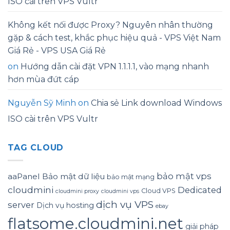
ISO cài trên VPS Vultr
Không kết nối được Proxy? Nguyên nhân thường
gặp & cách test, khắc phục hiệu quả - VPS Việt Nam
Giá Rẻ - VPS USA Giá Rẻ
on
Hướng dẫn cài đặt VPN 1.1.1.1, vào mạng nhanh
hơn mùa đứt cáp
Nguyễn Sỹ Minh
on
Chia sẻ Link download Windows
ISO cài trên VPS Vultr
TAG CLOUD
bảo mật vps
aaPanel
Bảo mật dữ liệu
bảo mật mạng
cloudmini
Dedicated
Cloud VPS
cloudmini proxy
cloudmini vps
dịch vụ VPS
server
Dịch vụ hosting
ebay
flatsome.cloudmini.net
giải pháp