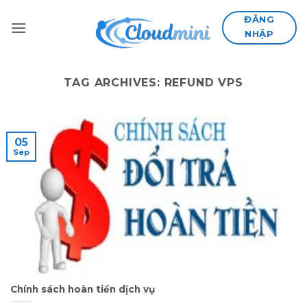
Skip
ĐĂNG
to
NHẬP
content
TAG ARCHIVES:
REFUND VPS
05
Sep
Chính sách hoàn tiền dịch vụ