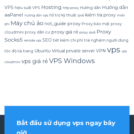
Hosting
Hướng dẫn
VPS
hiệu suất VPS
Hướng dẫn
http proxy
aaPanel
kiểm tra proxy
hỗ trợ kỹ thuật
hướng dẫn vps
ipv6
miễn
Máy chủ ảo
proxy
not_guide
Proxy bảo mật
proxy
phí
Proxy
proxy giá rẻ
cloudmini
proxy dân cư
proxy ipv6
Socks5
SEO
tiết kiệm chi phí
trải nghiệm người dùng
remote vps
vps
Ubuntu
Virtual private server
VPN
tốc độ tải trang
vps
VPS Windows
vps giá rẻ
cloudmini
Bắt đầu sử dụng vps ngay bây
giờ