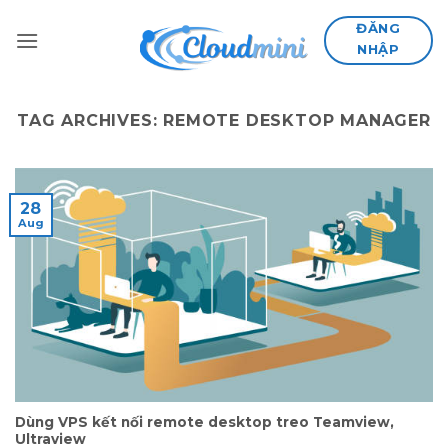
Skip
ĐĂNG
to
NHẬP
content
TAG ARCHIVES:
REMOTE DESKTOP MANAGER
28
Aug
Dùng VPS kết nối remote desktop treo Teamview,
Ultraview