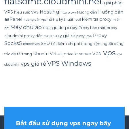
flatsome.cloudmini.net
giải pháp
Hosting
Hướng dẫn
VPS
hiệu suất VPS
Hướng dẫn
http proxy
aaPanel
kiểm tra proxy
hỗ trợ kỹ thuật
hướng dẫn vps
ipv6
miễn
Máy chủ ảo
proxy
not_guide
Proxy bảo mật
proxy
phí
Proxy
proxy giá rẻ
cloudmini
proxy dân cư
proxy ipv6
Socks5
SEO
tiết kiệm chi phí
trải nghiệm người dùng
remote vps
vps
Ubuntu
Virtual private server
VPN
tốc độ tải trang
vps
VPS Windows
vps giá rẻ
cloudmini
Bắt đầu sử dụng vps ngay bây