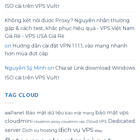
ISO cài trên VPS Vultr
Không kết nối được Proxy? Nguyên nhân thường
gặp & cách test, khắc phục hiệu quả - VPS Việt Nam
Giá Rẻ - VPS USA Giá Rẻ
on
Hướng dẫn cài đặt VPN 1.1.1.1, vào mạng nhanh
hơn mùa đứt cáp
Nguyễn Sỹ Minh
on
Chia sẻ Link download Windows
ISO cài trên VPS Vultr
TAG CLOUD
bảo mật vps
aaPanel
Bảo mật dữ liệu
bảo mật mạng
cloudmini
Dedicated
Cloud VPS
cloudmini proxy
cloudmini vps
dịch vụ VPS
server
Dịch vụ hosting
ebay