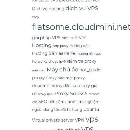
Cloud VPS
vps
dịch vụ VPS
Dịch vụ hosting
ebay
flatsome.cloudmini.ne
giải pháp VPS
hiệu suất VPS
Hosting
Hướng dẫn
http proxy
Hướng dẫn aaPanel
hướng dẫn vps
kiểm tra proxy
hỗ trợ kỹ thuật
ipv6
Máy chủ ảo
not_guide
miễn phí
proxy
Proxy bảo mật
proxy
proxy giá
cloudmini
proxy dân cư
Proxy Socks5
rẻ
proxy ipv6
remote
SEO
tiết kiệm chi phí
trải nghiệm
vps
Ubuntu
người dùng
tốc độ tải trang
vps
Virtual private server
VPN
VPS