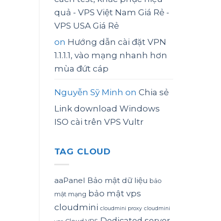
quả - VPS Việt Nam Giá Rẻ -
VPS USA Giá Rẻ
on
Hướng dẫn cài đặt VPN
1.1.1.1, vào mạng nhanh hơn
mùa đứt cáp
Nguyễn Sỹ Minh
on
Chia sẻ
Link download Windows
ISO cài trên VPS Vultr
TAG CLOUD
aaPanel
Bảo mật dữ liệu
bảo
bảo mật vps
mật mạng
cloudmini
cloudmini proxy
cloudmini
Dedicated server