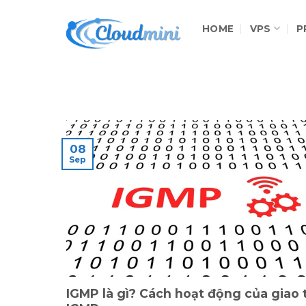
Skip
to
HOME
VPS
P
content
08
Sep
IGMP là gì? Cách hoạt động của giao 