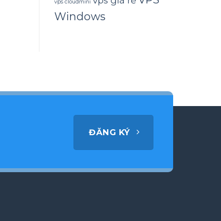
vps giá rẻ
vps cloudmini
Windows
ĐĂNG KÝ