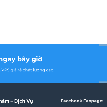
ngay bây giờ
VPS giá rẻ chất lượng cao.
hẩm – Dịch Vụ
Facebook Fanpage: