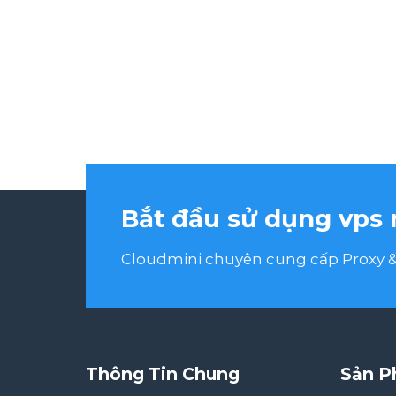
Bắt đầu sử dụng vps 
Cloudmini chuyên cung cấp Proxy & 
Thông Tin Chung
Sản P