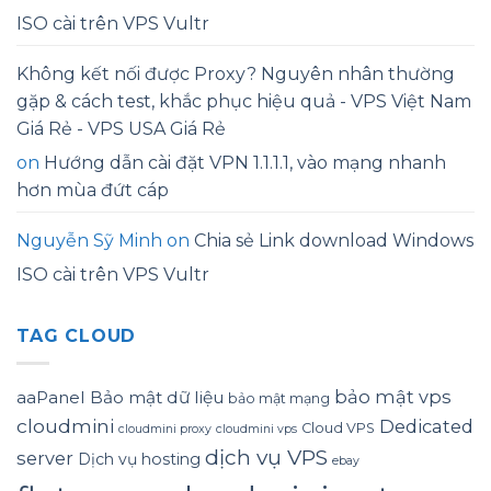
ISO cài trên VPS Vultr
Không kết nối được Proxy? Nguyên nhân thường
gặp & cách test, khắc phục hiệu quả - VPS Việt Nam
Giá Rẻ - VPS USA Giá Rẻ
on
Hướng dẫn cài đặt VPN 1.1.1.1, vào mạng nhanh
hơn mùa đứt cáp
Nguyễn Sỹ Minh
on
Chia sẻ Link download Windows
ISO cài trên VPS Vultr
TAG CLOUD
bảo mật vps
aaPanel
Bảo mật dữ liệu
bảo mật mạng
cloudmini
Dedicated
Cloud VPS
cloudmini proxy
cloudmini vps
dịch vụ VPS
server
Dịch vụ hosting
ebay