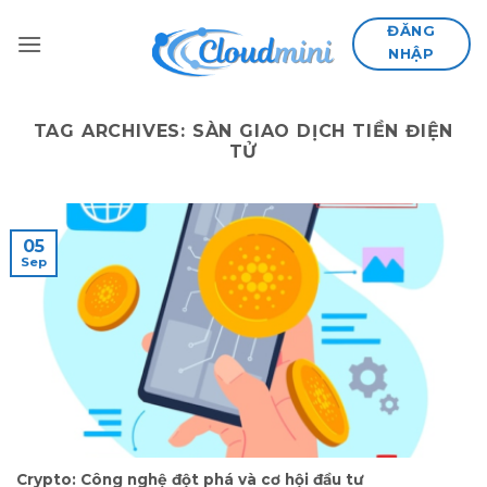
Skip
ĐĂNG
to
NHẬP
content
TAG ARCHIVES:
SÀN GIAO DỊCH TIỀN ĐIỆN
TỬ
05
Sep
Crypto: Công nghệ đột phá và cơ hội đầu tư