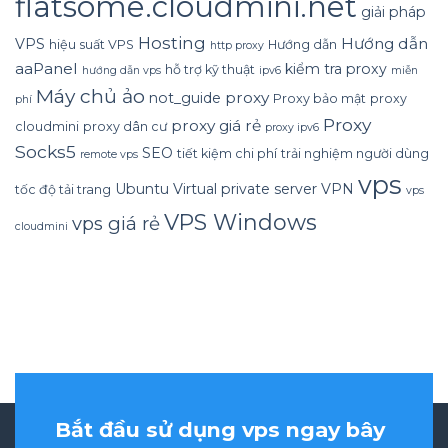
flatsome.cloudmini.net
giải pháp
Hosting
Hướng dẫn
VPS
hiệu suất VPS
Hướng dẫn
http proxy
aaPanel
kiểm tra proxy
hỗ trợ kỹ thuật
hướng dẫn vps
ipv6
miễn
Máy chủ ảo
proxy
not_guide
Proxy bảo mật
proxy
phí
Proxy
proxy giá rẻ
cloudmini
proxy dân cư
proxy ipv6
Socks5
SEO
tiết kiệm chi phí
trải nghiệm người dùng
remote vps
vps
Ubuntu
Virtual private server
VPN
tốc độ tải trang
vps
VPS Windows
vps giá rẻ
cloudmini
Bắt đầu sử dụng vps ngay bây