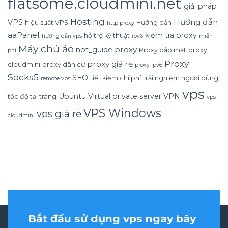
flatsome.cloudmini.net
giải pháp
Hosting
Hướng dẫn
VPS
hiệu suất VPS
Hướng dẫn
http proxy
aaPanel
kiểm tra proxy
hỗ trợ kỹ thuật
hướng dẫn vps
ipv6
miễn
Máy chủ ảo
proxy
not_guide
Proxy bảo mật
proxy
phí
Proxy
proxy giá rẻ
cloudmini
proxy dân cư
proxy ipv6
Socks5
SEO
tiết kiệm chi phí
trải nghiệm người dùng
remote vps
vps
Ubuntu
Virtual private server
VPN
tốc độ tải trang
vps
VPS Windows
vps giá rẻ
cloudmini
Bắt đầu sử dụng vps ngay bây