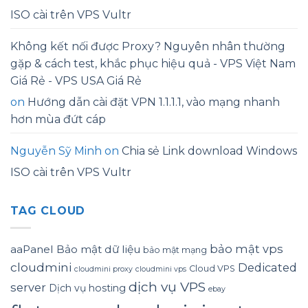
ISO cài trên VPS Vultr
Không kết nối được Proxy? Nguyên nhân thường
gặp & cách test, khắc phục hiệu quả - VPS Việt Nam
Giá Rẻ - VPS USA Giá Rẻ
on
Hướng dẫn cài đặt VPN 1.1.1.1, vào mạng nhanh
hơn mùa đứt cáp
Nguyễn Sỹ Minh
on
Chia sẻ Link download Windows
ISO cài trên VPS Vultr
TAG CLOUD
bảo mật vps
aaPanel
Bảo mật dữ liệu
bảo mật mạng
cloudmini
Dedicated
Cloud VPS
cloudmini proxy
cloudmini vps
dịch vụ VPS
server
Dịch vụ hosting
ebay