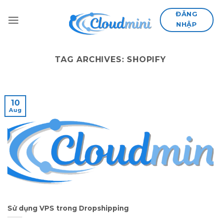
Skip
ĐĂNG
to
NHẬP
content
TAG ARCHIVES:
SHOPIFY
10
Aug
Sử dụng VPS trong Dropshipping