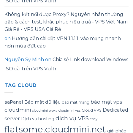
ISO cài trên VPS Vultr
Không kết nối được Proxy? Nguyên nhân thường
gặp & cách test, khắc phục hiệu quả - VPS Việt Nam
Giá Rẻ - VPS USA Giá Rẻ
on
Hướng dẫn cài đặt VPN 1.1.1.1, vào mạng nhanh
hơn mùa đứt cáp
Nguyễn Sỹ Minh
on
Chia sẻ Link download Windows
ISO cài trên VPS Vultr
TAG CLOUD
bảo mật vps
aaPanel
Bảo mật dữ liệu
bảo mật mạng
cloudmini
Dedicated
Cloud VPS
cloudmini proxy
cloudmini vps
dịch vụ VPS
server
Dịch vụ hosting
ebay
flatsome.cloudmini.net
giải pháp