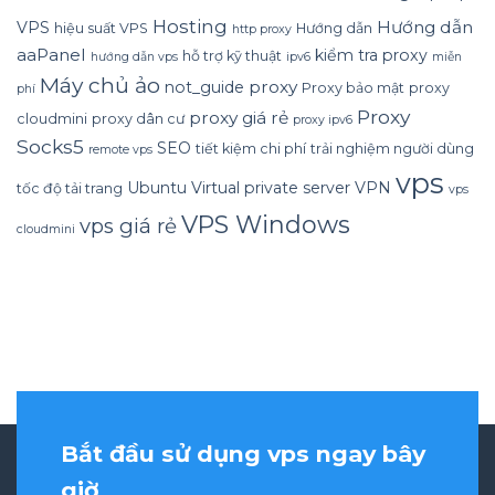
Hosting
Hướng dẫn
VPS
hiệu suất VPS
Hướng dẫn
http proxy
aaPanel
kiểm tra proxy
hỗ trợ kỹ thuật
hướng dẫn vps
ipv6
miễn
Máy chủ ảo
proxy
not_guide
Proxy bảo mật
proxy
phí
Proxy
proxy giá rẻ
cloudmini
proxy dân cư
proxy ipv6
Socks5
SEO
tiết kiệm chi phí
trải nghiệm người dùng
remote vps
vps
Ubuntu
Virtual private server
VPN
tốc độ tải trang
vps
VPS Windows
vps giá rẻ
cloudmini
Bắt đầu sử dụng vps ngay bây
giờ