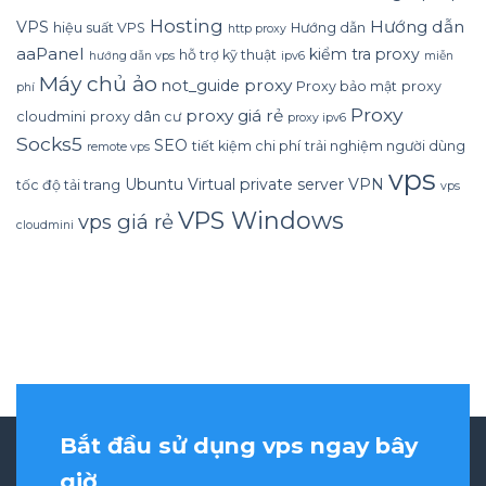
Hosting
Hướng dẫn
VPS
hiệu suất VPS
Hướng dẫn
http proxy
aaPanel
kiểm tra proxy
hỗ trợ kỹ thuật
hướng dẫn vps
ipv6
miễn
Máy chủ ảo
proxy
not_guide
Proxy bảo mật
proxy
phí
Proxy
proxy giá rẻ
cloudmini
proxy dân cư
proxy ipv6
Socks5
SEO
tiết kiệm chi phí
trải nghiệm người dùng
remote vps
vps
Ubuntu
Virtual private server
VPN
tốc độ tải trang
vps
VPS Windows
vps giá rẻ
cloudmini
Bắt đầu sử dụng vps ngay bây
giờ