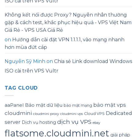
ISO cài trên VPS Vultr
Không kết nối được Proxy? Nguyên nhân thường
gặp & cách test, khắc phục hiệu quả - VPS Việt Nam
Giá Rẻ - VPS USA Giá Rẻ
on
Hướng dẫn cài đặt VPN 1.1.1.1, vào mạng nhanh
hơn mùa đứt cáp
Nguyễn Sỹ Minh
on
Chia sẻ Link download Windows
ISO cài trên VPS Vultr
TAG CLOUD
bảo mật vps
aaPanel
Bảo mật dữ liệu
bảo mật mạng
cloudmini
Dedicated
Cloud VPS
cloudmini proxy
cloudmini vps
dịch vụ VPS
server
Dịch vụ hosting
ebay
flatsome.cloudmini.net
giải pháp