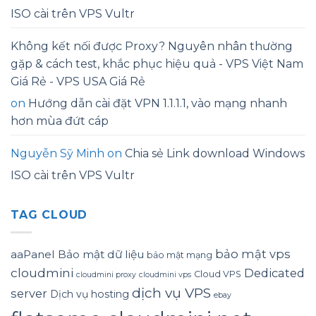
ISO cài trên VPS Vultr
Không kết nối được Proxy? Nguyên nhân thường
gặp & cách test, khắc phục hiệu quả - VPS Việt Nam
Giá Rẻ - VPS USA Giá Rẻ
on
Hướng dẫn cài đặt VPN 1.1.1.1, vào mạng nhanh
hơn mùa đứt cáp
Nguyễn Sỹ Minh
on
Chia sẻ Link download Windows
ISO cài trên VPS Vultr
TAG CLOUD
bảo mật vps
aaPanel
Bảo mật dữ liệu
bảo mật mạng
cloudmini
Dedicated
Cloud VPS
cloudmini proxy
cloudmini vps
dịch vụ VPS
server
Dịch vụ hosting
ebay