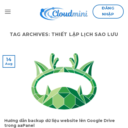
Skip
ĐĂNG
to
NHẬP
content
TAG ARCHIVES:
THIẾT LẬP LỊCH SAO LƯU
14
Aug
Hướng dẫn backup dữ liệu website lên Google Drive
trong aaPanel