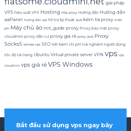
flatsome.cloudmini.net
giải pháp
Hosting
Hướng dẫn
VPS
hiệu suất VPS
Hướng dẫn
http proxy
aaPanel
kiểm tra proxy
hỗ trợ kỹ thuật
hướng dẫn vps
ipv6
miễn
Máy chủ ảo
proxy
not_guide
Proxy bảo mật
proxy
phí
Proxy
proxy giá rẻ
cloudmini
proxy dân cư
proxy ipv6
Socks5
SEO
tiết kiệm chi phí
trải nghiệm người dùng
remote vps
vps
Ubuntu
Virtual private server
VPN
tốc độ tải trang
vps
VPS Windows
vps giá rẻ
cloudmini
Bắt đầu sử dụng vps ngay bây