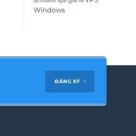
vps giá rẻ
vps cloudmini
Windows
ĐĂNG KÝ