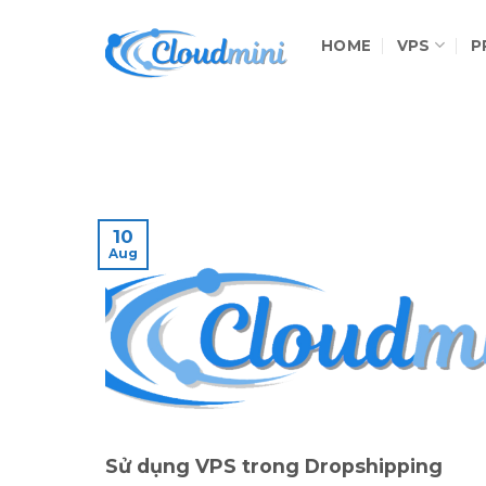
Skip
to
HOME
VPS
P
content
10
Aug
Sử dụng VPS trong Dropshipping