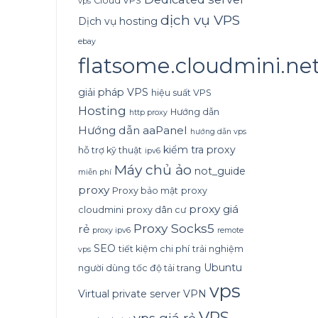
Cloud VPS
vps
dịch vụ VPS
Dịch vụ hosting
ebay
flatsome.cloudmini.ne
giải pháp VPS
hiệu suất VPS
Hosting
Hướng dẫn
http proxy
Hướng dẫn aaPanel
hướng dẫn vps
kiểm tra proxy
hỗ trợ kỹ thuật
ipv6
Máy chủ ảo
not_guide
miễn phí
proxy
Proxy bảo mật
proxy
proxy giá
cloudmini
proxy dân cư
Proxy Socks5
rẻ
proxy ipv6
remote
SEO
tiết kiệm chi phí
trải nghiệm
vps
Ubuntu
người dùng
tốc độ tải trang
vps
Virtual private server
VPN
VPS