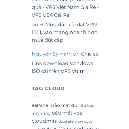
quả - VPS Việt Nam Giá Rẻ -
VPS USA Giá Rẻ
on
Hướng dẫn cài đặt VPN
1.1.1.1, vào mạng nhanh hơn
mùa đứt cáp
Nguyễn Sỹ Minh
on
Chia sẻ
Link download Windows
ISO cài trên VPS Vultr
TAG CLOUD
aaPanel
Bảo mật dữ liệu
bảo
bảo mật vps
mật mạng
cloudmini
cloudmini proxy
cloudmini
Dedicated server