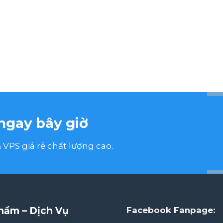
ngay bây giờ
VPS giá rẻ chất lượng cao.
hẩm – Dịch Vụ
Facebook Fanpage: