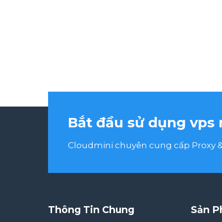
Bắt đầu sử dụng vps 
Cloudmini chuyên cung cấp Proxy & 
Thông Tin Chung
Sản P