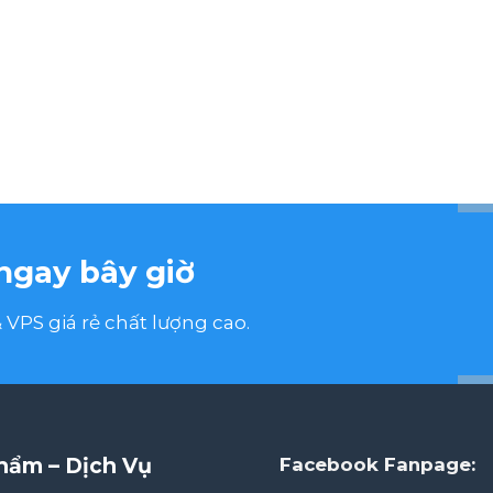
ngay bây giờ
VPS giá rẻ chất lượng cao.
hẩm – Dịch Vụ
Facebook Fanpage: