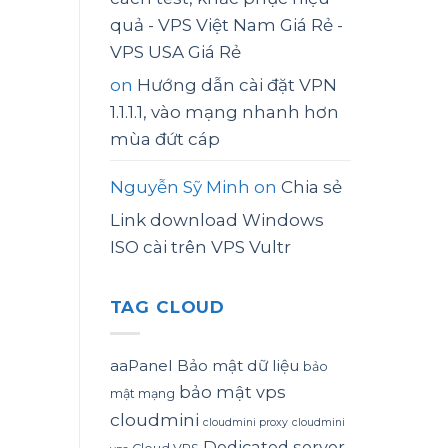
quả - VPS Việt Nam Giá Rẻ -
VPS USA Giá Rẻ
on
Hướng dẫn cài đặt VPN
1.1.1.1, vào mạng nhanh hơn
mùa đứt cáp
Nguyễn Sỹ Minh
on
Chia sẻ
Link download Windows
ISO cài trên VPS Vultr
TAG CLOUD
aaPanel
Bảo mật dữ liệu
bảo
bảo mật vps
mật mạng
cloudmini
cloudmini proxy
cloudmini
Dedicated server