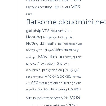
Cloud VPS
vps
dịch vụ VPS
Dịch vụ hosting
ebay
flatsome.cloudmini.ne
giải pháp VPS
hiệu suất VPS
Hosting
Hướng dẫn
http proxy
Hướng dẫn aaPanel
hướng dẫn vps
kiểm tra proxy
hỗ trợ kỹ thuật
ipv6
Máy chủ ảo
not_guide
miễn phí
proxy
Proxy bảo mật
proxy
proxy giá
cloudmini
proxy dân cư
Proxy Socks5
rẻ
proxy ipv6
remote
SEO
tiết kiệm chi phí
trải nghiệm
vps
Ubuntu
người dùng
tốc độ tải trang
vps
Virtual private server
VPN
VPS