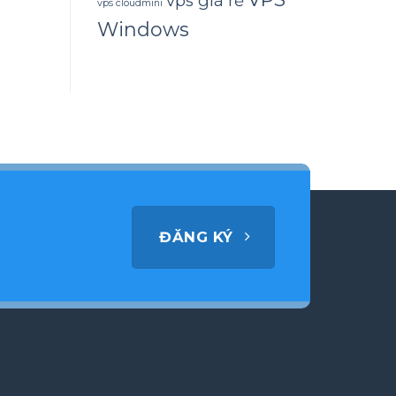
vps giá rẻ
vps cloudmini
Windows
ĐĂNG KÝ