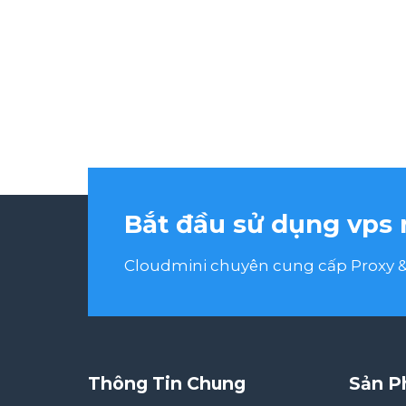
Bắt đầu sử dụng vps 
Cloudmini chuyên cung cấp Proxy & 
Thông Tin Chung
Sản P