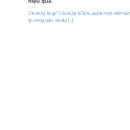
hiệu quả.
ClickUp là gì? ClickUp (Click up)là một nền t
lý công việc và dự [...]