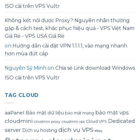
ISO cài trên VPS Vultr
Không kết nối được Proxy? Nguyên nhân thường
gặp & cách test, khắc phục hiệu quả - VPS Việt Nam
Giá Rẻ - VPS USA Giá Rẻ
on
Hướng dẫn cài đặt VPN 1.1.1.1, vào mạng nhanh
hơn mùa đứt cáp
Nguyễn Sỹ Minh
on
Chia sẻ Link download Windows
ISO cài trên VPS Vultr
TAG CLOUD
bảo mật vps
aaPanel
Bảo mật dữ liệu
bảo mật mạng
cloudmini
Dedicated
Cloud VPS
cloudmini proxy
cloudmini vps
dịch vụ VPS
server
Dịch vụ hosting
ebay