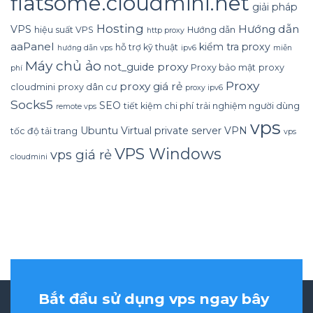
flatsome.cloudmini.net
giải pháp
Hosting
Hướng dẫn
VPS
hiệu suất VPS
Hướng dẫn
http proxy
aaPanel
kiểm tra proxy
hỗ trợ kỹ thuật
hướng dẫn vps
ipv6
miễn
Máy chủ ảo
proxy
not_guide
Proxy bảo mật
proxy
phí
Proxy
proxy giá rẻ
cloudmini
proxy dân cư
proxy ipv6
Socks5
SEO
tiết kiệm chi phí
trải nghiệm người dùng
remote vps
vps
Ubuntu
Virtual private server
VPN
tốc độ tải trang
vps
VPS Windows
vps giá rẻ
cloudmini
Bắt đầu sử dụng vps ngay bây