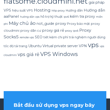
flatsome.cloudmini.net
giải pháp
Hosting
Hướng dẫn
VPS
hiệu suất VPS
Hướng dẫn
http proxy
aaPanel
kiểm tra proxy
hỗ trợ kỹ thuật
hướng dẫn vps
ipv6
miễn
Máy chủ ảo
proxy
not_guide
Proxy bảo mật
proxy
phí
Proxy
proxy giá rẻ
cloudmini
proxy dân cư
proxy ipv6
Socks5
SEO
tiết kiệm chi phí
trải nghiệm người dùng
remote vps
vps
Ubuntu
Virtual private server
VPN
tốc độ tải trang
vps
VPS Windows
vps giá rẻ
cloudmini
Bắt đầu sử dụng vps ngay bây