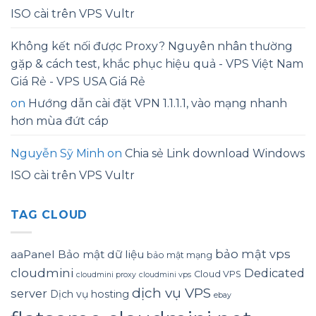
ISO cài trên VPS Vultr
Không kết nối được Proxy? Nguyên nhân thường
gặp & cách test, khắc phục hiệu quả - VPS Việt Nam
Giá Rẻ - VPS USA Giá Rẻ
on
Hướng dẫn cài đặt VPN 1.1.1.1, vào mạng nhanh
hơn mùa đứt cáp
Nguyễn Sỹ Minh
on
Chia sẻ Link download Windows
ISO cài trên VPS Vultr
TAG CLOUD
bảo mật vps
aaPanel
Bảo mật dữ liệu
bảo mật mạng
cloudmini
Dedicated
Cloud VPS
cloudmini proxy
cloudmini vps
dịch vụ VPS
server
Dịch vụ hosting
ebay