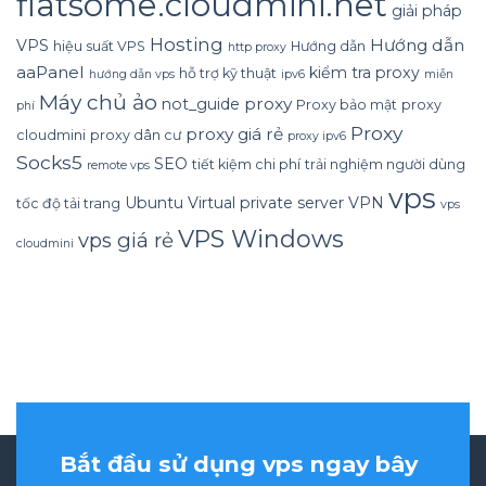
flatsome.cloudmini.net
giải pháp
Hosting
Hướng dẫn
VPS
hiệu suất VPS
Hướng dẫn
http proxy
aaPanel
kiểm tra proxy
hỗ trợ kỹ thuật
hướng dẫn vps
ipv6
miễn
Máy chủ ảo
proxy
not_guide
Proxy bảo mật
proxy
phí
Proxy
proxy giá rẻ
cloudmini
proxy dân cư
proxy ipv6
Socks5
SEO
tiết kiệm chi phí
trải nghiệm người dùng
remote vps
vps
Ubuntu
Virtual private server
VPN
tốc độ tải trang
vps
VPS Windows
vps giá rẻ
cloudmini
Bắt đầu sử dụng vps ngay bây