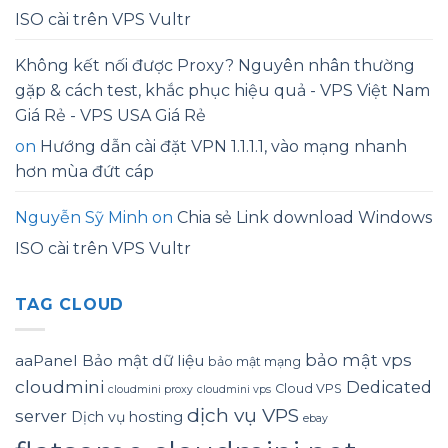
ISO cài trên VPS Vultr
Không kết nối được Proxy? Nguyên nhân thường
gặp & cách test, khắc phục hiệu quả - VPS Việt Nam
Giá Rẻ - VPS USA Giá Rẻ
on
Hướng dẫn cài đặt VPN 1.1.1.1, vào mạng nhanh
hơn mùa đứt cáp
Nguyễn Sỹ Minh
on
Chia sẻ Link download Windows
ISO cài trên VPS Vultr
TAG CLOUD
bảo mật vps
aaPanel
Bảo mật dữ liệu
bảo mật mạng
cloudmini
Dedicated
Cloud VPS
cloudmini proxy
cloudmini vps
dịch vụ VPS
server
Dịch vụ hosting
ebay