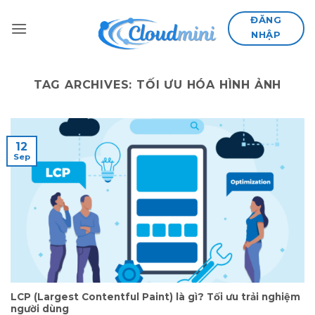
Skip
ĐĂNG
to
NHẬP
content
TAG ARCHIVES:
TỐI ƯU HÓA HÌNH ẢNH
12
Sep
LCP (Largest Contentful Paint) là gì? Tối ưu trải nghiệm
người dùng