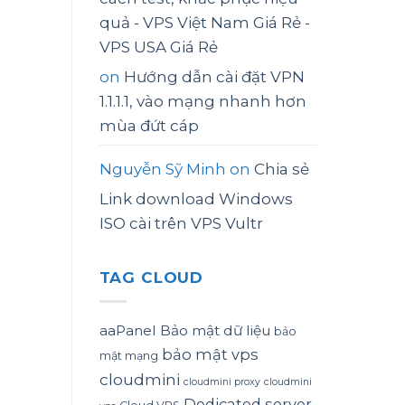
quả - VPS Việt Nam Giá Rẻ -
VPS USA Giá Rẻ
on
Hướng dẫn cài đặt VPN
1.1.1.1, vào mạng nhanh hơn
mùa đứt cáp
Nguyễn Sỹ Minh
on
Chia sẻ
Link download Windows
ISO cài trên VPS Vultr
TAG CLOUD
aaPanel
Bảo mật dữ liệu
bảo
bảo mật vps
mật mạng
cloudmini
cloudmini proxy
cloudmini
Dedicated server