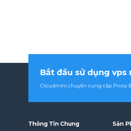
Bắt đầu sử dụng vps 
Cloudmini chuyên cung cấp Proxy & 
Thông Tin Chung
Sản P