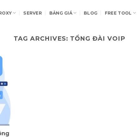
ROXY
SERVER
BẢNG GIÁ
BLOG
FREE TOOL
TAG ARCHIVES:
TỔNG ĐÀI VOIP
ông