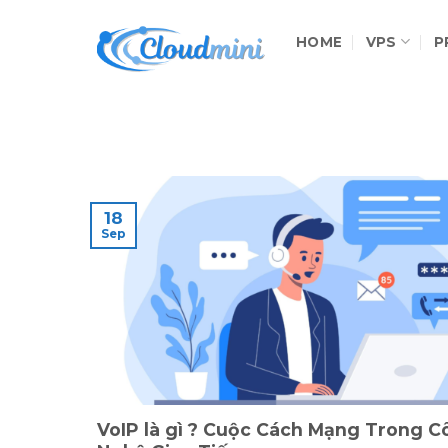
Skip
to
HOME
VPS
P
content
18
Sep
VoIP là gì ? Cuộc Cách Mạng Trong C