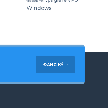
vps giá rẻ
vps cloudmini
Windows
ĐĂNG KÝ