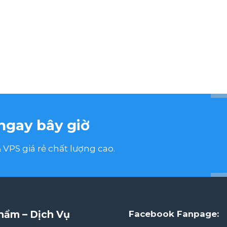
ngay bây giờ
VPS giá rẻ chất lượng cao.
hẩm – Dịch Vụ
Facebook Fanpage: