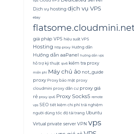
Cloud VPS
vps
dịch vụ VPS
Dịch vụ hosting
ebay
flatsome.cloudmini.ne
giải pháp VPS
hiệu suất VPS
Hosting
Hướng dẫn
http proxy
Hướng dẫn aaPanel
hướng dẫn vps
kiểm tra proxy
hỗ trợ kỹ thuật
ipv6
Máy chủ ảo
not_guide
miễn phí
proxy
Proxy bảo mật
proxy
proxy giá
cloudmini
proxy dân cư
Proxy Socks5
rẻ
proxy ipv6
remote
SEO
tiết kiệm chi phí
trải nghiệm
vps
Ubuntu
người dùng
tốc độ tải trang
vps
Virtual private server
VPN
VPS