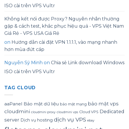
ISO cài trên VPS Vultr
Không kết nối được Proxy? Nguyên nhân thường
gặp & cách test, khắc phục hiệu quả - VPS Việt Nam
Giá Rẻ - VPS USA Giá Rẻ
on
Hướng dẫn cài đặt VPN 1.1.1.1, vào mạng nhanh
hơn mùa đứt cáp
Nguyễn Sỹ Minh
on
Chia sẻ Link download Windows
ISO cài trên VPS Vultr
TAG CLOUD
bảo mật vps
aaPanel
Bảo mật dữ liệu
bảo mật mạng
cloudmini
Dedicated
Cloud VPS
cloudmini proxy
cloudmini vps
dịch vụ VPS
server
Dịch vụ hosting
ebay