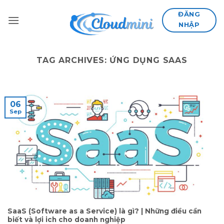
Skip
ĐĂNG
to
NHẬP
content
TAG ARCHIVES:
ỨNG DỤNG SAAS
06
Sep
SaaS (Software as a Service) là gì? | Những điều cần
biết và lợi ich cho doanh nghiệp