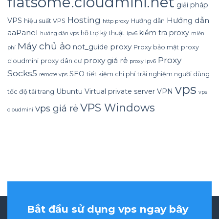
flatsome.cloudmini.net
giải pháp
Hosting
Hướng dẫn
VPS
hiệu suất VPS
Hướng dẫn
http proxy
aaPanel
kiểm tra proxy
hỗ trợ kỹ thuật
hướng dẫn vps
ipv6
miễn
Máy chủ ảo
proxy
not_guide
Proxy bảo mật
proxy
phí
Proxy
proxy giá rẻ
cloudmini
proxy dân cư
proxy ipv6
Socks5
SEO
tiết kiệm chi phí
trải nghiệm người dùng
remote vps
vps
Ubuntu
Virtual private server
VPN
tốc độ tải trang
vps
VPS Windows
vps giá rẻ
cloudmini
Bắt đầu sử dụng vps ngay bây