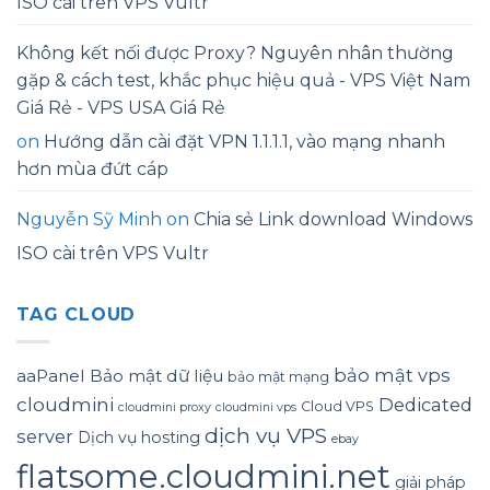
ISO cài trên VPS Vultr
Không kết nối được Proxy? Nguyên nhân thường
gặp & cách test, khắc phục hiệu quả - VPS Việt Nam
Giá Rẻ - VPS USA Giá Rẻ
on
Hướng dẫn cài đặt VPN 1.1.1.1, vào mạng nhanh
hơn mùa đứt cáp
Nguyễn Sỹ Minh
on
Chia sẻ Link download Windows
ISO cài trên VPS Vultr
TAG CLOUD
bảo mật vps
aaPanel
Bảo mật dữ liệu
bảo mật mạng
cloudmini
Dedicated
Cloud VPS
cloudmini proxy
cloudmini vps
dịch vụ VPS
server
Dịch vụ hosting
ebay
flatsome.cloudmini.net
giải pháp