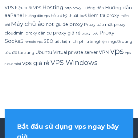
Hosting
Hướng dẫn
VPS
hiệu suất VPS
Hướng dẫn
http proxy
aaPanel
kiểm tra proxy
hỗ trợ kỹ thuật
hướng dẫn vps
ipv6
miễn
Máy chủ ảo
proxy
not_guide
Proxy bảo mật
proxy
phí
Proxy
proxy giá rẻ
cloudmini
proxy dân cư
proxy ipv6
Socks5
SEO
tiết kiệm chi phí
trải nghiệm người dùng
remote vps
vps
Ubuntu
Virtual private server
VPN
tốc độ tải trang
vps
VPS Windows
vps giá rẻ
cloudmini
Bắt đầu sử dụng vps ngay bây
giờ