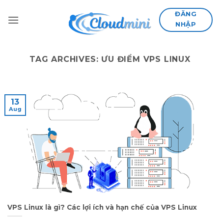
Skip
ĐĂNG
to
NHẬP
content
TAG ARCHIVES:
ƯU ĐIỂM VPS LINUX
13
Aug
VPS Linux là gì? Các lợi ích và hạn chế của VPS Linux