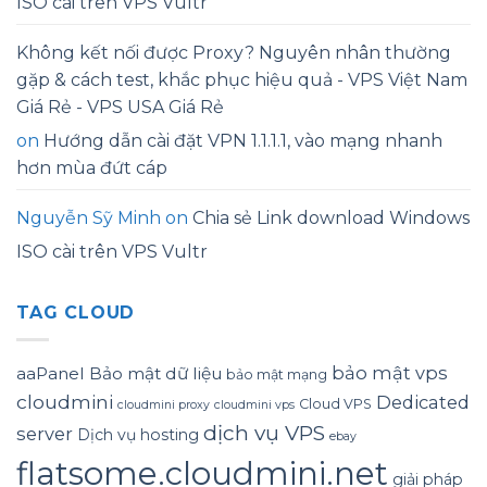
ISO cài trên VPS Vultr
Không kết nối được Proxy? Nguyên nhân thường
gặp & cách test, khắc phục hiệu quả - VPS Việt Nam
Giá Rẻ - VPS USA Giá Rẻ
on
Hướng dẫn cài đặt VPN 1.1.1.1, vào mạng nhanh
hơn mùa đứt cáp
Nguyễn Sỹ Minh
on
Chia sẻ Link download Windows
ISO cài trên VPS Vultr
TAG CLOUD
bảo mật vps
aaPanel
Bảo mật dữ liệu
bảo mật mạng
cloudmini
Dedicated
Cloud VPS
cloudmini proxy
cloudmini vps
dịch vụ VPS
server
Dịch vụ hosting
ebay
flatsome.cloudmini.net
giải pháp