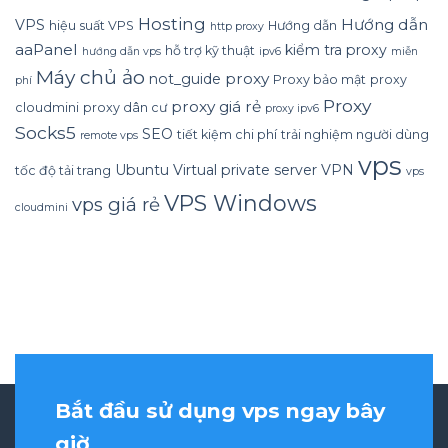
Hosting
Hướng dẫn
VPS
hiệu suất VPS
Hướng dẫn
http proxy
aaPanel
kiểm tra proxy
hỗ trợ kỹ thuật
hướng dẫn vps
ipv6
miễn
Máy chủ ảo
proxy
not_guide
Proxy bảo mật
proxy
phí
Proxy
proxy giá rẻ
cloudmini
proxy dân cư
proxy ipv6
Socks5
SEO
tiết kiệm chi phí
trải nghiệm người dùng
remote vps
vps
Ubuntu
Virtual private server
VPN
tốc độ tải trang
vps
VPS Windows
vps giá rẻ
cloudmini
Bắt đầu sử dụng vps ngay bây
giờ