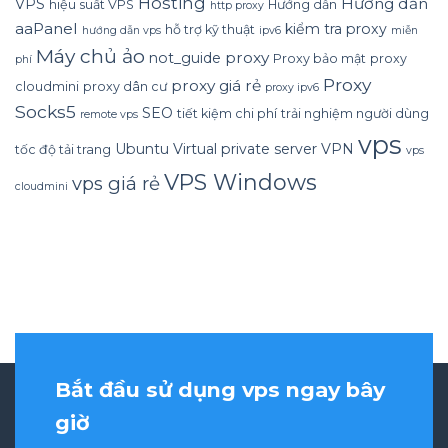
Hosting
Hướng dẫn
VPS
hiệu suất VPS
Hướng dẫn
http proxy
aaPanel
kiểm tra proxy
hỗ trợ kỹ thuật
hướng dẫn vps
ipv6
miễn
Máy chủ ảo
proxy
not_guide
Proxy bảo mật
proxy
phí
Proxy
proxy giá rẻ
cloudmini
proxy dân cư
proxy ipv6
Socks5
SEO
tiết kiệm chi phí
trải nghiệm người dùng
remote vps
vps
Ubuntu
Virtual private server
VPN
tốc độ tải trang
vps
VPS Windows
vps giá rẻ
cloudmini
Bắt đầu sử dụng vps ngay bây
giờ