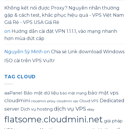
Không kết nối được Proxy? Nguyên nhân thường
gặp & cách test, khắc phục hiệu quả - VPS Việt Nam
Giá Rẻ - VPS USA Giá Rẻ
on
Hướng dẫn cài đặt VPN 1.1.1.1, vào mạng nhanh
hơn mùa đứt cáp
Nguyễn Sỹ Minh
on
Chia sẻ Link download Windows
ISO cài trên VPS Vultr
TAG CLOUD
bảo mật vps
aaPanel
Bảo mật dữ liệu
bảo mật mạng
cloudmini
Dedicated
Cloud VPS
cloudmini proxy
cloudmini vps
dịch vụ VPS
server
Dịch vụ hosting
ebay
flatsome.cloudmini.net
giải pháp