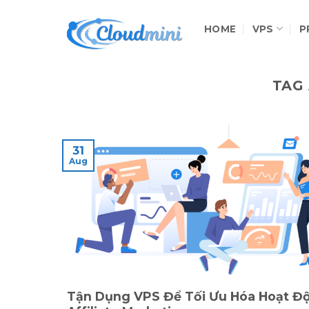
Skip
to
HOME
VPS
P
content
TAG
31
Aug
Tận Dụng VPS Để Tối Ưu Hóa Hoạt Đ