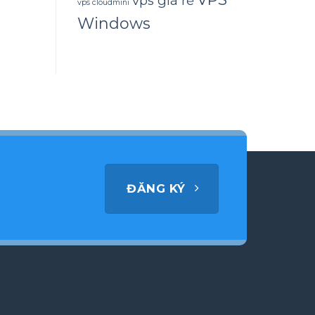
vps giá rẻ
vps cloudmini
Windows
ĐĂNG KÝ