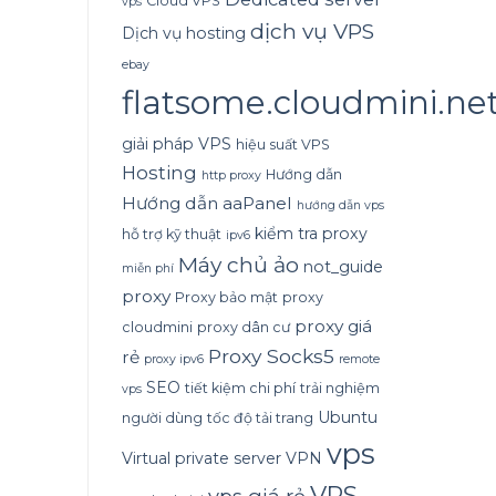
Cloud VPS
vps
dịch vụ VPS
Dịch vụ hosting
ebay
flatsome.cloudmini.ne
giải pháp VPS
hiệu suất VPS
Hosting
Hướng dẫn
http proxy
Hướng dẫn aaPanel
hướng dẫn vps
kiểm tra proxy
hỗ trợ kỹ thuật
ipv6
Máy chủ ảo
not_guide
miễn phí
proxy
Proxy bảo mật
proxy
proxy giá
cloudmini
proxy dân cư
Proxy Socks5
rẻ
proxy ipv6
remote
SEO
tiết kiệm chi phí
trải nghiệm
vps
Ubuntu
người dùng
tốc độ tải trang
vps
Virtual private server
VPN
VPS