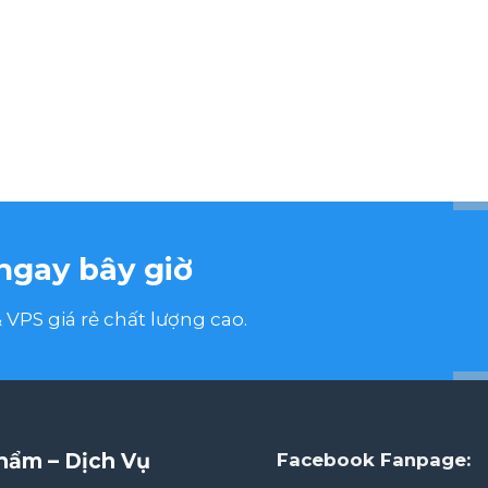
ngay bây giờ
VPS giá rẻ chất lượng cao.
hẩm – Dịch Vụ
Facebook Fanpage: