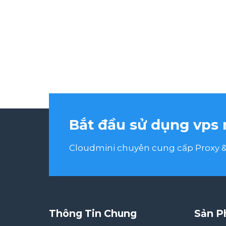
Bắt đầu sử dụng vps 
Cloudmini chuyên cung cấp Proxy & 
Thông Tin Chung
Sản P