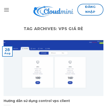
Skip
ĐĂNG
to
NHẬP
content
TAG ARCHIVES:
VPS GIÁ RẺ
28
Aug
Hướng dẫn sử dụng control vps client