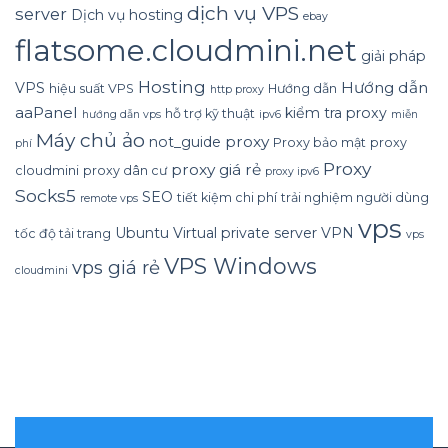
dịch vụ VPS
server
Dịch vụ hosting
ebay
flatsome.cloudmini.net
giải pháp
Hosting
Hướng dẫn
VPS
hiệu suất VPS
Hướng dẫn
http proxy
aaPanel
kiểm tra proxy
hỗ trợ kỹ thuật
hướng dẫn vps
ipv6
miễn
Máy chủ ảo
proxy
not_guide
Proxy bảo mật
proxy
phí
Proxy
proxy giá rẻ
cloudmini
proxy dân cư
proxy ipv6
Socks5
SEO
tiết kiệm chi phí
trải nghiệm người dùng
remote vps
vps
Ubuntu
Virtual private server
VPN
tốc độ tải trang
vps
VPS Windows
vps giá rẻ
cloudmini