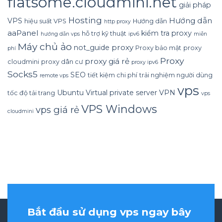
flatsome.cloudmini.net
giải pháp
Hosting
Hướng dẫn
VPS
hiệu suất VPS
Hướng dẫn
http proxy
aaPanel
kiểm tra proxy
hỗ trợ kỹ thuật
hướng dẫn vps
ipv6
miễn
Máy chủ ảo
proxy
not_guide
Proxy bảo mật
proxy
phí
Proxy
proxy giá rẻ
cloudmini
proxy dân cư
proxy ipv6
Socks5
SEO
tiết kiệm chi phí
trải nghiệm người dùng
remote vps
vps
Ubuntu
Virtual private server
VPN
tốc độ tải trang
vps
VPS Windows
vps giá rẻ
cloudmini
Bắt đầu sử dụng vps ngay bây