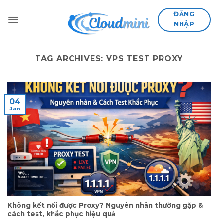
Skip
ĐĂNG
to
NHẬP
content
TAG ARCHIVES:
VPS TEST PROXY
04
Jan
Không kết nối được Proxy? Nguyên nhân thường gặp &
cách test, khắc phục hiệu quả