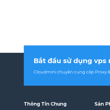
Bắt đầu sử dụng vps 
Cloudmini chuyên cung cấp Proxy & 
Thông Tin Chung
Sản P