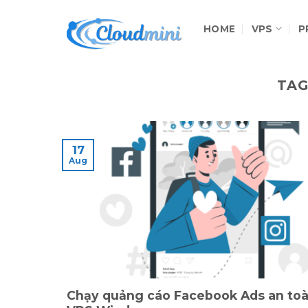
Skip
to
HOME
VPS
P
content
TAG
17
Aug
Chạy quảng cáo Facebook Ads an toà