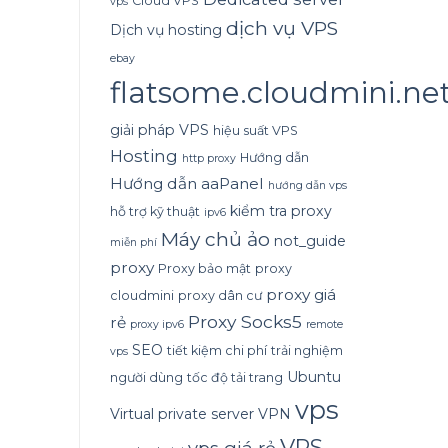
Cloud VPS
vps
dịch vụ VPS
Dịch vụ hosting
ebay
flatsome.cloudmini.ne
giải pháp VPS
hiệu suất VPS
Hosting
Hướng dẫn
http proxy
Hướng dẫn aaPanel
hướng dẫn vps
kiểm tra proxy
hỗ trợ kỹ thuật
ipv6
Máy chủ ảo
not_guide
miễn phí
proxy
Proxy bảo mật
proxy
proxy giá
cloudmini
proxy dân cư
Proxy Socks5
rẻ
proxy ipv6
remote
SEO
tiết kiệm chi phí
trải nghiệm
vps
Ubuntu
người dùng
tốc độ tải trang
vps
Virtual private server
VPN
VPS