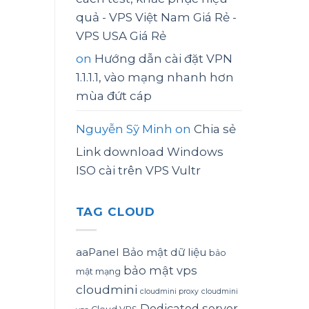
quả - VPS Việt Nam Giá Rẻ -
VPS USA Giá Rẻ
on
Hướng dẫn cài đặt VPN
1.1.1.1, vào mạng nhanh hơn
mùa đứt cáp
Nguyễn Sỹ Minh
on
Chia sẻ
Link download Windows
ISO cài trên VPS Vultr
TAG CLOUD
aaPanel
Bảo mật dữ liệu
bảo
bảo mật vps
mật mạng
cloudmini
cloudmini proxy
cloudmini
Dedicated server