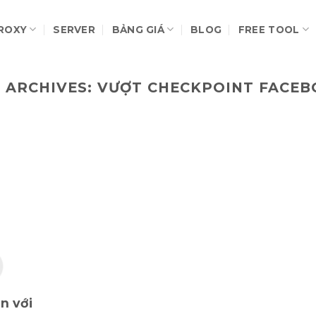
ROXY
SERVER
BẢNG GIÁ
BLOG
FREE TOOL
 ARCHIVES:
VƯỢT CHECKPOINT FACE
n với