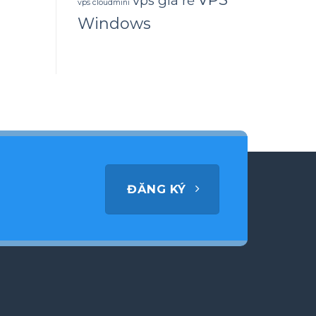
vps giá rẻ
vps cloudmini
Windows
ĐĂNG KÝ