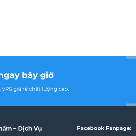
ngay bây giờ
VPS giá rẻ chất lượng cao.
hẩm – Dịch Vụ
Facebook Fanpage: