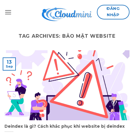
Skip
ĐĂNG
to
NHẬP
content
TAG ARCHIVES:
BẢO MẬT WEBSITE
13
Sep
Deindex là gì? Cách khắc phục khi website bị deindex