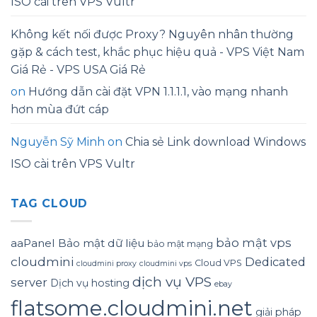
ISO cài trên VPS Vultr
Không kết nối được Proxy? Nguyên nhân thường
gặp & cách test, khắc phục hiệu quả - VPS Việt Nam
Giá Rẻ - VPS USA Giá Rẻ
on
Hướng dẫn cài đặt VPN 1.1.1.1, vào mạng nhanh
hơn mùa đứt cáp
Nguyễn Sỹ Minh
on
Chia sẻ Link download Windows
ISO cài trên VPS Vultr
TAG CLOUD
bảo mật vps
aaPanel
Bảo mật dữ liệu
bảo mật mạng
cloudmini
Dedicated
Cloud VPS
cloudmini proxy
cloudmini vps
dịch vụ VPS
server
Dịch vụ hosting
ebay
flatsome.cloudmini.net
giải pháp