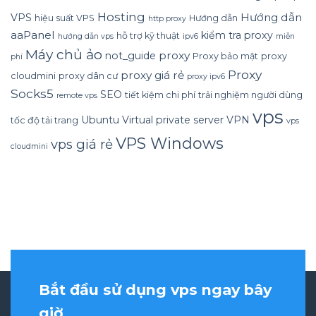
Hosting
Hướng dẫn
VPS
hiệu suất VPS
Hướng dẫn
http proxy
aaPanel
kiểm tra proxy
hỗ trợ kỹ thuật
hướng dẫn vps
ipv6
miễn
Máy chủ ảo
proxy
not_guide
Proxy bảo mật
proxy
phí
Proxy
proxy giá rẻ
cloudmini
proxy dân cư
proxy ipv6
Socks5
SEO
tiết kiệm chi phí
trải nghiệm người dùng
remote vps
vps
Ubuntu
Virtual private server
VPN
tốc độ tải trang
vps
VPS Windows
vps giá rẻ
cloudmini
Bắt đầu sử dụng vps ngay bây
giờ