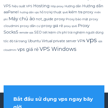
Hosting
Hướng dẫn
VPS
hiệu suất VPS
Hướng dẫn
http proxy
aaPanel
kiểm tra proxy
hỗ trợ kỹ thuật
hướng dẫn vps
ipv6
miễn
Máy chủ ảo
proxy
not_guide
Proxy bảo mật
proxy
phí
Proxy
proxy giá rẻ
cloudmini
proxy dân cư
proxy ipv6
Socks5
SEO
tiết kiệm chi phí
trải nghiệm người dùng
remote vps
vps
Ubuntu
Virtual private server
VPN
tốc độ tải trang
vps
VPS Windows
vps giá rẻ
cloudmini
Bắt đầu sử dụng vps ngay bây
giờ