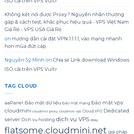
ISO cài trên VPS Vultr
Không kết nối được Proxy? Nguyên nhân thường
gặp & cách test, khắc phục hiệu quả - VPS Việt Nam
Giá Rẻ - VPS USA Giá Rẻ
on
Hướng dẫn cài đặt VPN 1.1.1.1, vào mạng nhanh
hơn mùa đứt cáp
Nguyễn Sỹ Minh
on
Chia sẻ Link download Windows
ISO cài trên VPS Vultr
TAG CLOUD
bảo mật vps
aaPanel
Bảo mật dữ liệu
bảo mật mạng
cloudmini
Dedicated
Cloud VPS
cloudmini proxy
cloudmini vps
dịch vụ VPS
server
Dịch vụ hosting
ebay
flatsome.cloudmini.net
giải pháp