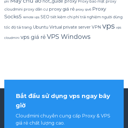
Máy chủ ảo
proxy
not_guide
Proxy bảo mật
proxy
phí
Proxy
proxy giá rẻ
cloudmini
proxy dân cư
proxy ipv6
Socks5
SEO
tiết kiệm chi phí
trải nghiệm người dùng
remote vps
vps
Ubuntu
Virtual private server
VPN
tốc độ tải trang
vps
VPS Windows
vps giá rẻ
cloudmini
Bắt đầu sử dụng vps ngay bây
giờ
Cloudmini chuyên cung cấp Proxy & VPS
giá rẻ chất lượng cao.