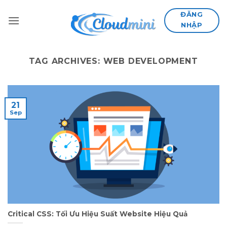
Skip
ĐĂNG
to
NHẬP
content
TAG ARCHIVES:
WEB DEVELOPMENT
21
Sep
Critical CSS: Tối Ưu Hiệu Suất Website Hiệu Quả