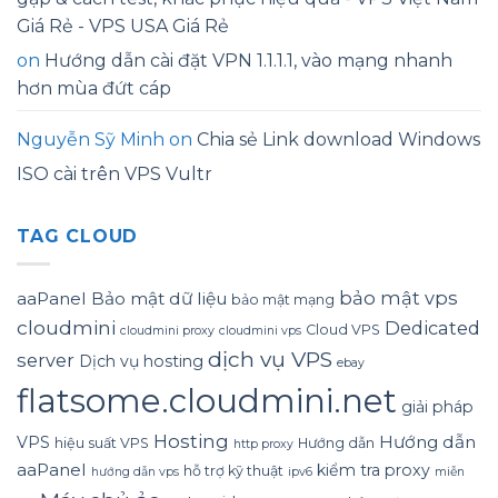
Giá Rẻ - VPS USA Giá Rẻ
on
Hướng dẫn cài đặt VPN 1.1.1.1, vào mạng nhanh
hơn mùa đứt cáp
Nguyễn Sỹ Minh
on
Chia sẻ Link download Windows
ISO cài trên VPS Vultr
TAG CLOUD
bảo mật vps
aaPanel
Bảo mật dữ liệu
bảo mật mạng
cloudmini
Dedicated
Cloud VPS
cloudmini proxy
cloudmini vps
dịch vụ VPS
server
Dịch vụ hosting
ebay
flatsome.cloudmini.net
giải pháp
Hosting
Hướng dẫn
VPS
hiệu suất VPS
Hướng dẫn
http proxy
aaPanel
kiểm tra proxy
hỗ trợ kỹ thuật
hướng dẫn vps
ipv6
miễn