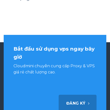
Bắt đầu sử dụng vps ngay bây
giờ
Cloudmini chuyên cung cấp Proxy & VPS
giá rẻ chất lượng cao.
ĐĂNG KÝ