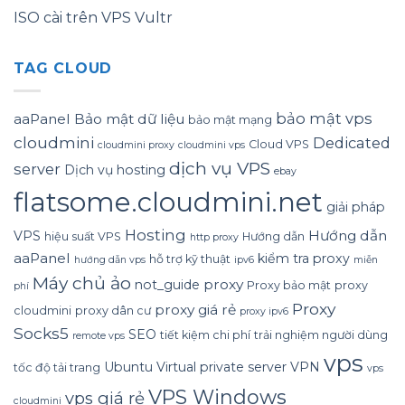
ISO cài trên VPS Vultr
TAG CLOUD
bảo mật vps
aaPanel
Bảo mật dữ liệu
bảo mật mạng
cloudmini
Dedicated
Cloud VPS
cloudmini proxy
cloudmini vps
dịch vụ VPS
server
Dịch vụ hosting
ebay
flatsome.cloudmini.net
giải pháp
Hosting
Hướng dẫn
VPS
hiệu suất VPS
Hướng dẫn
http proxy
aaPanel
kiểm tra proxy
hỗ trợ kỹ thuật
hướng dẫn vps
ipv6
miễn
Máy chủ ảo
proxy
not_guide
Proxy bảo mật
proxy
phí
Proxy
proxy giá rẻ
cloudmini
proxy dân cư
proxy ipv6
Socks5
SEO
tiết kiệm chi phí
trải nghiệm người dùng
remote vps
vps
Ubuntu
Virtual private server
VPN
tốc độ tải trang
vps
VPS Windows
vps giá rẻ
cloudmini