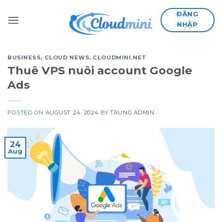
Skip
ĐĂNG
to
NHẬP
content
BUSINESS
,
CLOUD NEWS
,
CLOUDMINI.NET
Thuê VPS nuôi account Google
Ads
POSTED ON
AUGUST 24, 2024
BY
TRUNG ADMIN
24
Aug